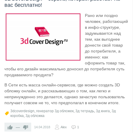
вас бесплатно!
Рано или поздно
человек, работающий
в инфо-структуре,
задумывается над
тем, как выгоднее
донести свой товар
до потребителя, а
именно: как
оформить товар так,
чтобы его дизайн максимально доносил до потребителя суть
продаваемого продукта?
В Сети есть масса онлайн-сервисов, где можно создать 3D
обложку онлайн, и рассказывающих о том, как легко и
непринужденно это делается, однако зачастую пользователь
получает совсем не то, что предполагал в конечном итоге.
3dcoverdesign
,
генератор 3д обложек
,
3д тетрадь
,
3д книга
,
3д
коробка
,
3д обложка
—
14.04.2018
Alex
1