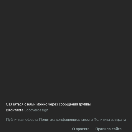
ч
п
г
В
с
с
д
ф
и
о
о
л
п
в
н
а
Связаться с нами можно через сообщения группы
ВКонтакте
3dcoverdesign
Публичная оферта
Политика конфиденциальности
Политика возврата
О проекте
Правила сайта