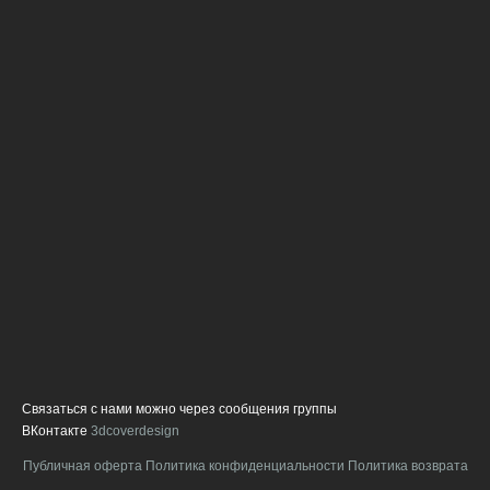
с
ч
п
г
В
с
с
д
ф
и
о
о
л
п
в
н
а
Связаться с нами можно через сообщения группы
ВКонтакте
3dcoverdesign
Публичная оферта
Политика конфиденциальности
Политика возврата