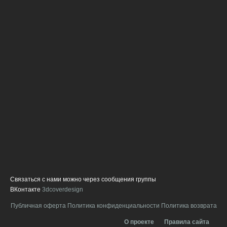
ч
п
г
В
с
с
д
ф
и
о
о
л
п
в
н
а
Связаться с нами можно через сообщения группы
ВКонтакте
3dcoverdesign
Публичная оферта
Политика конфиденциальности
Политика возврата
О проекте
Правила сайта